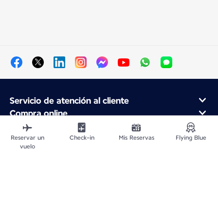
Servicio de atención al cliente
Compra online
Programa de fidelidad y socios
Acerca de Air France
Reservar un
Check-in
Mis Reservas
Flying Blue
vuelo
Aplicación móvil Air France
Mapa del sitio web
Avisos legales
Información de Contacto
Política de confidencialidad