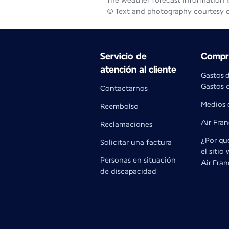
The weather forecast information is
© Text and photography courtesy 
Servicio de
Compra
atención al cliente
Gastos 
Gastos d
Contactarnos
Medios 
Reembolso
Air Fra
Reclamaciones
¿Por qué
Solicitar una factura
el sitio
Personas en situación
Air Fra
de discapacidad