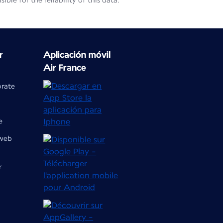
le for the reliability of this data.
r
Aplicación móvil
Air France
orate
e
 web
r