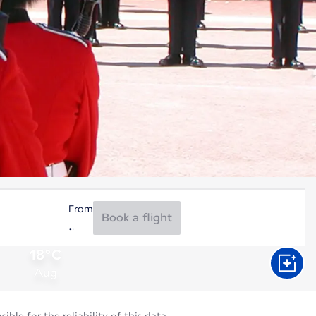
From
Book a flight
18°C
Aug