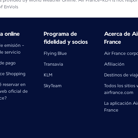
 provided by World Weather Online. Air France-KLM is not responsib
of EnVols
 online
Programa de
Acerca de Ai
fidelidad y socios
France
de emisión -
e servicio
Flying Blue
Air France corp
de pago
Transavia
Afiliación
nce Shopping
KLM
Destinos de viaj
 reservar en
SkyTeam
Todos los sitios
 web oficial de
airfrance.com
nce?
La aplicación Ai
France