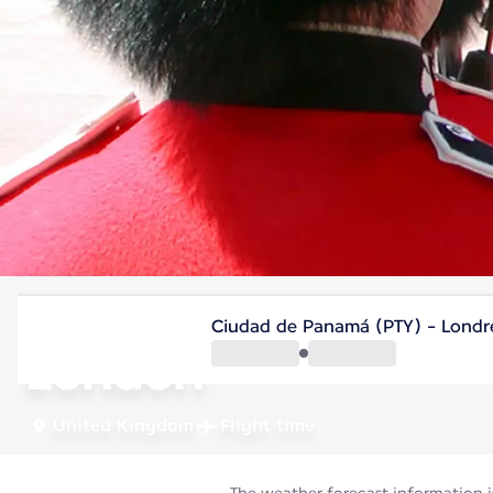
United Kingdom
Ciudad de Panamá (PTY) - Londr
London
United Kingdom
Flight time